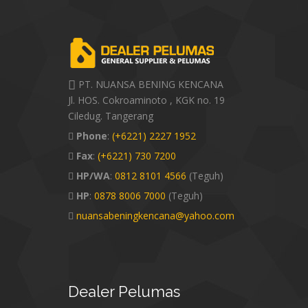
PT. NUANSA BENING KENCANA
Jl. HOS. Cokroaminoto , KGK no. 19
Ciledug. Tangerang
Phone
:
(+6221) 2227 1952
Fax
:
(+6221) 730 7200
HP/WA
:
0812 8101 4566
(Teguh)
HP
:
0878 8006 7000
(Teguh)
nuansabeningkencana@yahoo.com
Dealer
Pelumas