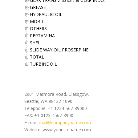
GEAR TRANSMISSION & GEAR INDUSTRIES OIL
GREASE
HYDRAULIC OIL
MOBIL
OTHERS
PERTAMINA
SHELL
SLIDE WAY OIL PROSERPINE
TOTAL
TURBINE OIL
Office Address
2901 Marmora Road, Glassgow,
Seattle, WA 98122-1090
Telephone: +1 1234-567-89000
FAX: +1 0123-4567-8900
E-mail:
mail@companyname.com
Website: www.yoursitename.com