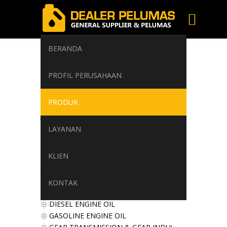
BERANDA
Produk Pelumas
PROFIL PERUSAHAAN
Compressor Oil
PRODUK
Home
/
Produk
/
COMPRESSOR OIL
LAYANAN
Produk
KLIEN
open all
|
close all
AGIP
KONTAK
COMPRESSOR OIL
DIESEL ENGINE OIL
GASOLINE ENGINE OIL