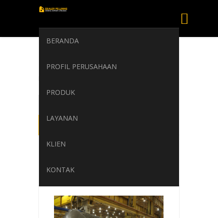
BERANDA
PLUTUS TURBO
PROFIL PERUSAHAAN
Home
/
PLUTUS TURBO
PRODUK
LAYANAN
KLIEN
KONTAK