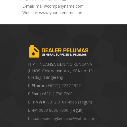
E-mail:
mail@companyname.com
Website: www.yoursitename.com
PT. NUANSA BENING KENCANA
Jl. HOS. Cokroaminoto , KGK no. 19
Ciledug. Tangerang
Phone
:
(+6221) 2227 1952
Fax
:
(+6221) 730 7200
HP/WA
:
0812 8101 4566
(Teguh)
HP
:
0878 8006 7000
(Teguh)
nuansabeningkencana@yahoo.com