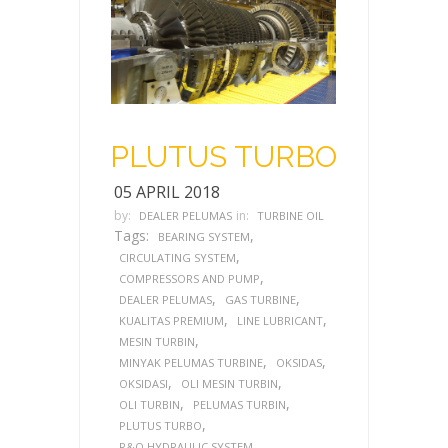
PLUTUS TURBO
05 APRIL 2018
by:
in:
DEALER PELUMAS
TURBINE OIL
Tags:
,
BEARING SYSTEM
,
CIRCULATING SYSTEM
,
COMPRESSORS AND PUMP
,
,
DEALER PELUMAS
GAS TURBINE
,
,
KUALITAS PREMIUM
LINE LUBRICANT
,
MESIN TURBIN
,
,
MINYAK PELUMAS TURBINE
OKSIDAS
,
,
OKSIDASI
OLI MESIN TURBIN
,
,
OLI TURBIN
PELUMAS TURBIN
,
PLUTUS TURBO
,
R&O HYDRAULIC SYSTEM