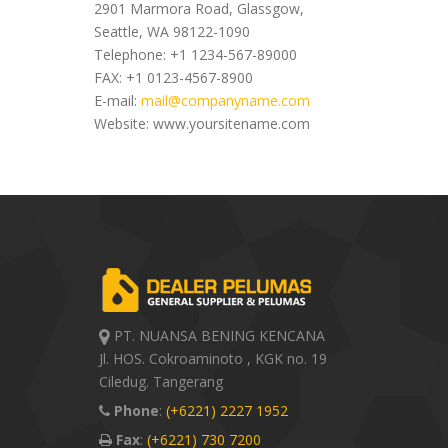
2901 Marmora Road, Glassgow,
Seattle, WA 98122-1090
Telephone: +1 1234-567-89000
FAX: +1 0123-4567-8900
E-mail:
mail@companyname.com
Website: www.yoursitename.com
PT. NUANSA BENING KENCANA
Jl. HOS. Cokroaminoto , KGK no. 19
Ciledug. Tangerang
Phone
:
(+6221) 2227 1952
Fax
:
(+6221) 730 7200