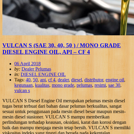
VULCAN S (SAE 30, 40, 50 ) / MONO GRADE
DIESEL ENGINE OIL, API – CF 4
06 April 2018
by:
Dealer Pelumas
in:
DIESEL ENGINE OIL
Tags:
40
,
50
,
api
,
cf 4
,
dealer
,
diesel
,
distributor
,
engine oil
,
kegunaan
,
kualitas
,
mono grade
,
pelumas
,
resimi
,
sae 30
,
vulcan s
VULCAN S Diesel Engine Oil merupakan pelumas mesin diesel
tugas berat terbuat dari bahan dasar pelumas berkualitas, sangat
sesuai untuk penggunaan pada mesin diesel besar maupun mesin-
mesin diesel stasioner. VULCAN S mampu memberikan
perlindungan terhadap keausan, oksidasi, karat dan korosi dengan
baik dan mampu menjaga mesin tetap bersih. VULCAN S memiliki
viskositas indeks yang tinggi dan berada pada kekentalan.