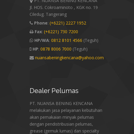
PT. NUANSA BENING KENCANA
Jl. HOS. Cokroaminoto , KGK no. 19
Ciledug. Tangerang
Phone
:
(+6221) 2227 1952
Fax
:
(+6221) 730 7200
HP/WA
:
0812 8101 4566
(Teguh)
HP
:
0878 8006 7000
(Teguh)
nuansabeningkencana@yahoo.com
Dealer
Pelumas
PT. NUANSA BENING KENCANA
melakukan jasa pelayanan kebutuhan
akan pemakaian minyak pelumas
dengan pendistribusian pelumas,
grease (gemuk lumas) dan specialty