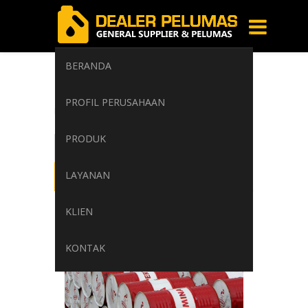
BERANDA
ng lube long life
PROFIL PERUSAHAAN
Home
/
Tag: ng lube long life
PRODUK
LAYANAN
KLIEN
KONTAK