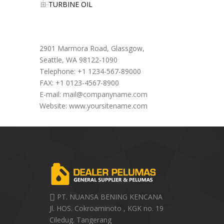
TURBINE OIL
Office Address
2901 Marmora Road, Glassgow,
Seattle, WA 98122-1090
Telephone: +1 1234-567-89000
FAX: +1 0123-4567-8900
E-mail:
mail@companyname.com
Website: www.yoursitename.com
PT. NUANSA BENING KENCANA
Jl. HOS. Cokroaminoto , KGK no. 19
Ciledug. Tangerang