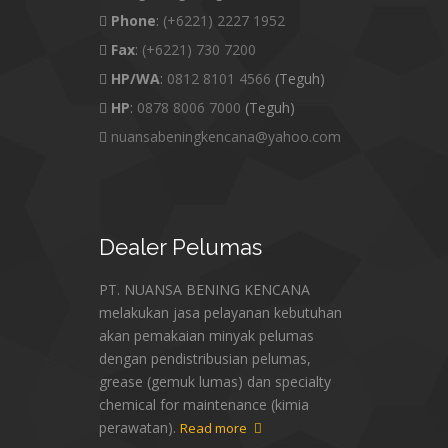
Phone
:
(+6221) 2227 1952
Fax
:
(+6221) 730 7200
HP/WA
:
0812 8101 4566
(Teguh)
HP
:
0878 8006 7000
(Teguh)
nuansabeningkencana@yahoo.com
Dealer
Pelumas
PT. NUANSA BENING KENCANA
melakukan jasa pelayanan kebutuhan
akan pemakaian minyak pelumas
dengan pendistribusian pelumas,
grease (gemuk lumas) dan specialty
chemical for maintenance (kimia
perawatan).
Read more