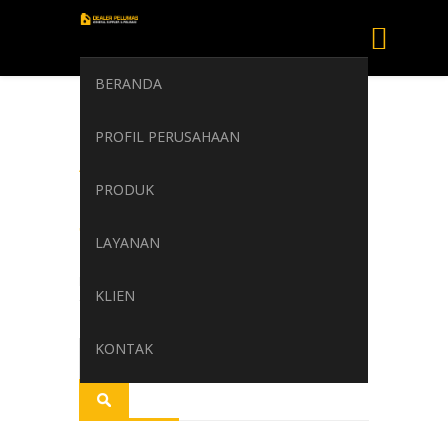
BERANDA
PERTAMINA
PROFIL PERUSAHAAN
Automatic &
Manual
PRODUK
Transmission Oils
LAYANAN
Home
/
PERTAMINA Automatic & Manual
KLIEN
Transmission Oils
KONTAK