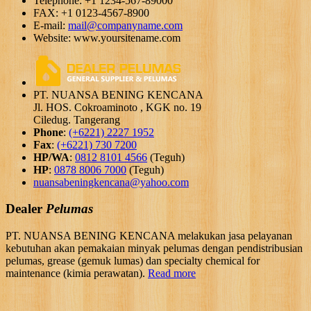
Telephone: +1 1234-567-89000
FAX: +1 0123-4567-8900
E-mail:
mail@companyname.com
Website: www.yoursitename.com
PT. NUANSA BENING KENCANA
Jl. HOS. Cokroaminoto , KGK no. 19
Ciledug. Tangerang
Phone
:
(+6221) 2227 1952
Fax
:
(+6221) 730 7200
HP/WA
:
0812 8101 4566
(Teguh)
HP
:
0878 8006 7000
(Teguh)
nuansabeningkencana@yahoo.com
Dealer
Pelumas
PT. NUANSA BENING KENCANA melakukan jasa pelayanan
kebutuhan akan pemakaian minyak pelumas dengan pendistribusian
pelumas, grease (gemuk lumas) dan specialty chemical for
maintenance (kimia perawatan).
Read more