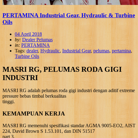
PERTAMINA Industrial Gear, Hydraulic & Turbine
Oils
04 April 2018
by:
Dealer Pelumas
in:
PERTAMINA
Tags:
dealer
,
Hydraulic
,
Industrial Gear
,
pelumas
,
pertamina
,
Turbine Oils
MASRI RG, PELUMAS RODA GIGI
INDUSTRI
MASRI RG adalah pelumas roda gigi industri dengan aditif extreme
pressure bebas timbal berkualitas
tinggi.
KEMAMPUAN KERJA
MASRI RG memenuhi spesifikasi standar AGMA 9005-EO2, AIST
224, David Brown S 1.53.101, dan DIN 51517
part 3.