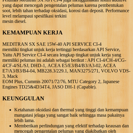
yang dapat mencegah pengentalan pelumas karena pembentukan
soot, lebih tahan terhadap oksidasi, korosi dan deposit. Performance
level melampaui spesifikasi terkini
mesin diesel.
KEMAMPUAN KERJA
MEDITRAN SX SAE 15W-40 API SERVICE CI-4
memiliki tingkat unjuk kerja tertinggi berdasarkan API Service,
Yaitu API Service CI-4 secara lengkap tingkat unjuk kerja yang
memiliki pelumas ini adalah sebagai berikut : API CI-4/CH-4/CG-
4/CF-4/SL/SJ, DHD-1, ACEA E5/E3/B4/B3/A3-02, ACEA
E7/A3/B3/B4-04, MB228.3/229.1, MAN3275/271, VOLVO VDS-
3, Mack
EOM Plus, Cummis 20071/72/76, MTU Category 2, Japanese
Engines TD25&4D34T4, JASO DH-1 (Capable).
KEUNGGULAN
Ketahanan oksidasi dan thermal yang tinggi dan kemampuan
mangatasi jelaga yang sangat baik sehingga masa pakainya
lebih lama.
Memberikan perlindungan yang efektif terhadap keausan dan
mencegah pengentalan pelumas yang diakibatkan oleh