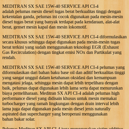
MEDITRAN SX SAE 15W-40 SERVICE API CI-4
adalah pelumas mesin diesel tugas berat berkualitas tinggi dengan
kekentalan ganda, pelumas ini cocok digunakan pada mesin-mesin
diesel tugas berat yang banyak terdapat pada kendaraan, alat-alat
berat, genset mesin kapal dan mesin lokomotif.
MEDITRAN SX SAE 15W-40 SERVICE API CI-4 diformulasikan
secara khusus sehingga dapat digunakan pada mesin-mesin tugas
berat terkini yang sudah menggunakan teknologi EGR (Exhaust
Gas Recirculation) dengan tingkat emisi NOx dan Partikulat yang
rendah.
MEDITRAN SX SAE 15W-40 SERVICE API CI-4 pelumas yang
diformulasikan dari bahan baku base oil dan aditif berkualitas tinggi
yang sangat unggul dalam ketahanan oksidasi dan kemampuan
mengatasi jelaga, sehingga mesin dapat lebih terpelihara dengan
baik, pelumas dapat digunakan lebih lama serta dapat menurunkan
biaya pemeliharaan. Meditran SX API CI-4 adalah pelumas high
performance diesel yang didisain khusus untuk mesin memakai
turbocharger yang ramah lingkungan dengan drain interval lebih
lama juga dapat digunakan pada mesin diesel jenis naturally
aspirated dan supercharger yang beroperasi menggunakan
bahan bakar solar.
Pelumas Meditran SX API CI-4 juga menggunakan sistim additive