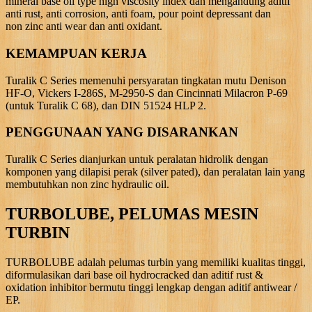
mineral base oil type high viscosity index dan mengandung aditif
anti rust, anti corrosion, anti foam, pour point depressant dan
non zinc anti wear dan anti oxidant.
KEMAMPUAN KERJA
Turalik C Series memenuhi persyaratan tingkatan mutu Denison
HF-O, Vickers I-286S, M-2950-S dan Cincinnati Milacron P-69
(untuk Turalik C 68), dan DIN 51524 HLP 2.
PENGGUNAAN YANG DISARANKAN
Turalik C Series dianjurkan untuk peralatan hidrolik dengan
komponen yang dilapisi perak (silver pated), dan peralatan lain yang
membutuhkan non zinc hydraulic oil.
TURBOLUBE, PELUMAS MESIN
TURBIN
TURBOLUBE adalah pelumas turbin yang memiliki kualitas tinggi,
diformulasikan dari base oil hydrocracked dan aditif rust &
oxidation inhibitor bermutu tinggi lengkap dengan aditif antiwear /
EP.