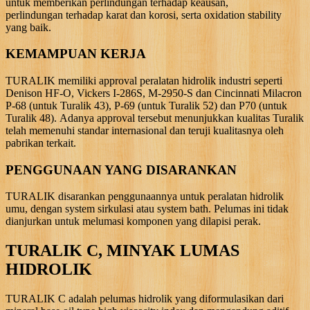
untuk memberikan perlindungan terhadap keausan,
perlindungan terhadap karat dan korosi, serta oxidation stability
yang baik.
KEMAMPUAN KERJA
TURALIK memiliki approval peralatan hidrolik industri seperti
Denison HF-O, Vickers I-286S, M-2950-S dan Cincinnati Milacron
P-68 (untuk Turalik 43), P-69 (untuk Turalik 52) dan P70 (untuk
Turalik 48). Adanya approval tersebut menunjukkan kualitas Turalik
telah memenuhi standar internasional dan teruji kualitasnya oleh
pabrikan terkait.
PENGGUNAAN YANG DISARANKAN
TURALIK disarankan penggunaannya untuk peralatan hidrolik
umu, dengan system sirkulasi atau system bath. Pelumas ini tidak
dianjurkan untuk melumasi komponen yang dilapisi perak.
TURALIK C, MINYAK LUMAS
HIDROLIK
TURALIK C adalah pelumas hidrolik yang diformulasikan dari