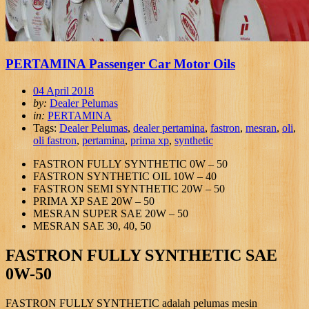
PERTAMINA Passenger Car Motor Oils
04 April 2018
by:
Dealer Pelumas
in:
PERTAMINA
Tags:
Dealer Pelumas
,
dealer pertamina
,
fastron
,
mesran
,
oli
,
oli fastron
,
pertamina
,
prima xp
,
synthetic
FASTRON FULLY SYNTHETIC 0W – 50
FASTRON SYNTHETIC OIL 10W – 40
FASTRON SEMI SYNTHETIC 20W – 50
PRIMA XP SAE 20W – 50
MESRAN SUPER SAE 20W – 50
MESRAN SAE 30, 40, 50
FASTRON FULLY SYNTHETIC SAE
0W-50
FASTRON FULLY SYNTHETIC adalah pelumas mesin