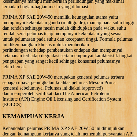
kesemuanya mampu memberikan perlindungan yang maksimal
terhadap bagian-bagian mesin yang dilumasi.
PRIMA XP SAE 20W-50 memiliki keunggulan utama yaitu
mempunyai kekentalan ganda (multigrade), mantap pada suhu tinggi
dan rendah sehingga mesin mudah dihidupkan pada waktu suhu
rendah serta pelumas tetap mempunyai kekentalan yang sesuai
untuk pelumasan pada suhu dan kecepatan tinggi. Formula pelumas
ini dikembangkan khusus untuk memberikan
perlindungan terhadap pembentukan endapan dan mempunyai
ketahanan terhadap degradasi serta mempunyai karakteristik tingkat
penguapan yang sangat kecil sehingga konsumsi pelumasnya
lebih hemat.
PRIMA XP SAE 20W-50 merupakan generasi pelumas terbaru
sebagai upaya peningkatan kualitas pelumas Mesran Prima
generasi sebelumnya. Pelumas ini diakui (approved)
dan memperoleh sertifikat dari The American Petroleum
Institute (API) Engine Oil Licensing and Certification System
(EOLCS).
KEMAMPUAN KERJA
Kehandalan pelumas PRIMA XP SAE 20W-50 ini ditunjukkan
dengan kemampuan kerjanya yang telah memenuhi persyaratan API