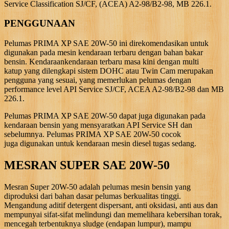
Service Classification SJ/CF, (ACEA) A2-98/B2-98, MB 226.1.
PENGGUNAAN
Pelumas PRIMA XP SAE 20W-50 ini direkomendasikan untuk
digunakan pada mesin kendaraan terbaru dengan bahan bakar
bensin. Kendaraankendaraan terbaru masa kini dengan multi
katup yang dilengkapi sistem DOHC atau Twin Cam merupakan
pengguna yang sesuai, yang memerlukan pelumas dengan
performance level API Service SJ/CF, ACEA A2-98/B2-98 dan MB
226.1.
Pelumas PRIMA XP SAE 20W-50 dapat juga digunakan pada
kendaraan bensin yang mensyaratkan API Service SH dan
sebelumnya. Pelumas PRIMA XP SAE 20W-50 cocok
juga digunakan untuk kendaraan mesin diesel tugas sedang.
MESRAN SUPER SAE 20W-50
Mesran Super 20W-50 adalah pelumas mesin bensin yang
diproduksi dari bahan dasar pelumas berkualitas tinggi.
Mengandung aditif detergent dispersant, anti oksidasi, anti aus dan
mempunyai sifat-sifat melindungi dan memelihara kebersihan torak,
mencegah terbentuknya sludge (endapan lumpur), mampu