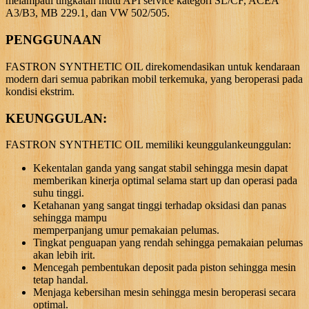
melampaui tingkatan mutu API service kategori SL/CF, ACEA
A3/B3, MB 229.1, dan VW 502/505.
PENGGUNAAN
FASTRON SYNTHETIC OIL direkomendasikan untuk kendaraan
modern dari semua pabrikan mobil terkemuka, yang beroperasi pada
kondisi ekstrim.
KEUNGGULAN:
FASTRON SYNTHETIC OIL memiliki keunggulankeunggulan:
Kekentalan ganda yang sangat stabil sehingga mesin dapat
memberikan kinerja optimal selama start up dan operasi pada
suhu tinggi.
Ketahanan yang sangat tinggi terhadap oksidasi dan panas
sehingga mampu
memperpanjang umur pemakaian pelumas.
Tingkat penguapan yang rendah sehingga pemakaian pelumas
akan lebih irit.
Mencegah pembentukan deposit pada piston sehingga mesin
tetap handal.
Menjaga kebersihan mesin sehingga mesin beroperasi secara
optimal.