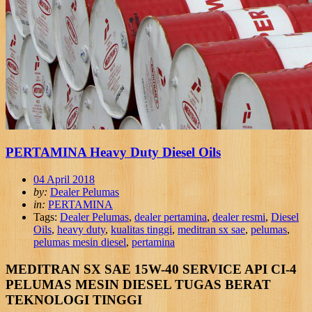
PERTAMINA Heavy Duty Diesel Oils
04 April 2018
by:
Dealer Pelumas
in:
PERTAMINA
Tags:
Dealer Pelumas
,
dealer pertamina
,
dealer resmi
,
Diesel
Oils
,
heavy duty
,
kualitas tinggi
,
meditran sx sae
,
pelumas
,
pelumas mesin diesel
,
pertamina
MEDITRAN SX SAE 15W-40 SERVICE API CI-4
PELUMAS MESIN DIESEL TUGAS BERAT
TEKNOLOGI TINGGI