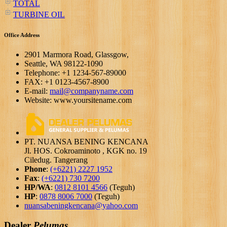
TOTAL
TURBINE OIL
Office Address
2901 Marmora Road, Glassgow,
Seattle, WA 98122-1090
Telephone: +1 1234-567-89000
FAX: +1 0123-4567-8900
E-mail:
mail@companyname.com
Website: www.yoursitename.com
PT. NUANSA BENING KENCANA
Jl. HOS. Cokroaminoto , KGK no. 19
Ciledug. Tangerang
Phone
:
(+6221) 2227 1952
Fax
:
(+6221) 730 7200
HP/WA
:
0812 8101 4566
(Teguh)
HP
:
0878 8006 7000
(Teguh)
nuansabeningkencana@yahoo.com
Dealer
Pelumas