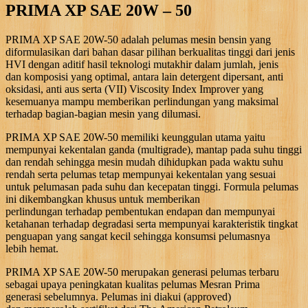
PRIMA XP SAE 20W – 50
PRIMA XP SAE 20W-50 adalah pelumas mesin bensin yang
diformulasikan dari bahan dasar pilihan berkualitas tinggi dari jenis
HVI dengan aditif hasil teknologi mutakhir dalam jumlah, jenis
dan komposisi yang optimal, antara lain detergent dipersant, anti
oksidasi, anti aus serta (VII) Viscosity Index Improver yang
kesemuanya mampu memberikan perlindungan yang maksimal
terhadap bagian-bagian mesin yang dilumasi.
PRIMA XP SAE 20W-50 memiliki keunggulan utama yaitu
mempunyai kekentalan ganda (multigrade), mantap pada suhu tinggi
dan rendah sehingga mesin mudah dihidupkan pada waktu suhu
rendah serta pelumas tetap mempunyai kekentalan yang sesuai
untuk pelumasan pada suhu dan kecepatan tinggi. Formula pelumas
ini dikembangkan khusus untuk memberikan
perlindungan terhadap pembentukan endapan dan mempunyai
ketahanan terhadap degradasi serta mempunyai karakteristik tingkat
penguapan yang sangat kecil sehingga konsumsi pelumasnya
lebih hemat.
PRIMA XP SAE 20W-50 merupakan generasi pelumas terbaru
sebagai upaya peningkatan kualitas pelumas Mesran Prima
generasi sebelumnya. Pelumas ini diakui (approved)