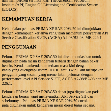
dan memperoleh sertifikat dari The American Petroleum
Institute (API) Engine Oil Licensing and Certification System
(EOLCS).
KEMAMPUAN KERJA
Kehandalan pelumas PRIMA XP SAE 20W-50 ini ditunjukkan
dengan kemampuan kerjanya yang telah memenuhi persyaratan API
Service Classification SJ/CF, (ACEA) A2-98/B2-98, MB 226.1.
PENGGUNAAN
Pelumas PRIMA XP SAE 20W-50 ini direkomendasikan untuk
digunakan pada mesin kendaraan terbaru dengan bahan bakar
bensin. Kendaraankendaraan terbaru masa kini dengan multi
katup yang dilengkapi sistem DOHC atau Twin Cam merupakan
pengguna yang sesuai, yang memerlukan pelumas dengan
performance level API Service SJ/CF, ACEA A2-98/B2-98 dan MB
226.1.
Pelumas PRIMA XP SAE 20W-50 dapat juga digunakan pada
kendaraan bensin yang mensyaratkan API Service SH dan
sebelumnya. Pelumas PRIMA XP SAE 20W-50 cocok
juga digunakan untuk kendaraan mesin diesel tugas sedang.