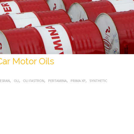
r Motor Oils
,
,
,
,
,
ESRAN
OLI
OLI FASTRON
PERTAMINA
PRIMA XP
SYNTHETIC