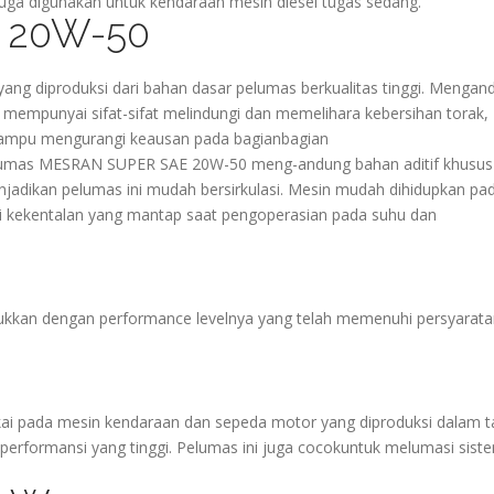
ga digunakan untuk kendaraan mesin diesel tugas sedang.
 20W-50
ng diproduksi dari bahan dasar pelumas berkualitas tinggi. Mengan
dan mempunyai sifat-sifat melindungi dan memelihara kebersihan torak,
mampu mengurangi keausan pada bagianbagian
Pelumas MESRAN SUPER SAE 20W-50 meng-andung bahan aditif khusus
njadikan pelumas ini mudah bersirkulasi. Mesin mudah dihidupkan pa
i kekentalan yang mantap saat pengoperasian pada suhu dan
kkan dengan performance levelnya yang telah memenuhi persyarata
ai pada mesin kendaraan dan sepeda motor yang diproduksi dalam 
erformansi yang tinggi. Pelumas ini juga cocokuntuk melumasi sist