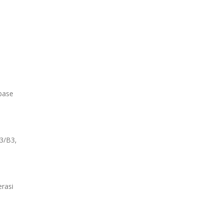
base
3/B3,
rasi