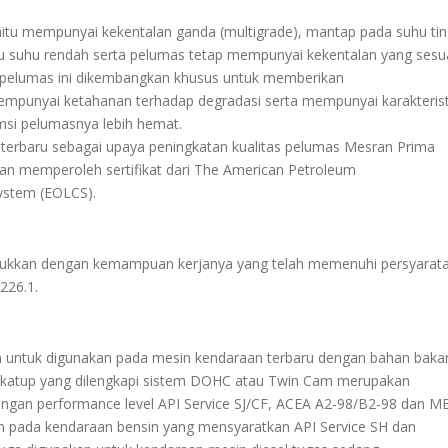
tu mempunyai kekentalan ganda (multigrade), mantap pada suhu tin
 suhu rendah serta pelumas tetap mempunyai kekentalan yang sesua
 pelumas ini dikembangkan khusus untuk memberikan
mpunyai ketahanan terhadap degradasi serta mempunyai karakterist
msi pelumasnya lebih hemat.
erbaru sebagai upaya peningkatan kualitas pelumas Mesran Prima
dan memperoleh sertifikat dari The American Petroleum
 System (EOLCS).
jukkan dengan kemampuan kerjanya yang telah memenuhi persyarat
226.1.
untuk digunakan pada mesin kendaraan terbaru dengan bahan bakar
i katup yang dilengkapi sistem DOHC atau Twin Cam merupakan
gan performance level API Service SJ/CF, ACEA A2-98/B2-98 dan MB
 pada kendaraan bensin yang mensyaratkan API Service SH dan