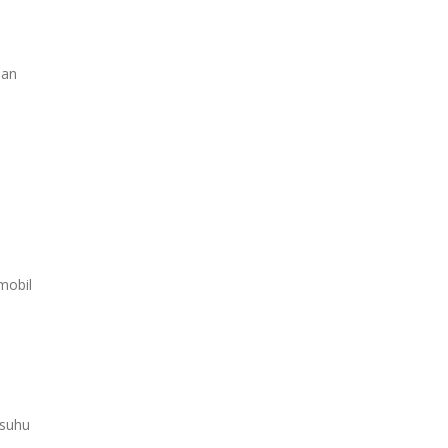
han
mobil
 suhu