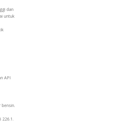
ggi dan
i untuk
ik
an API
 bensin.
 226.1.