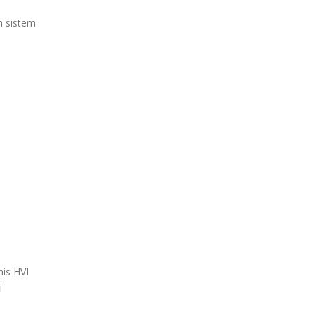
n sistem
nis HVI
i