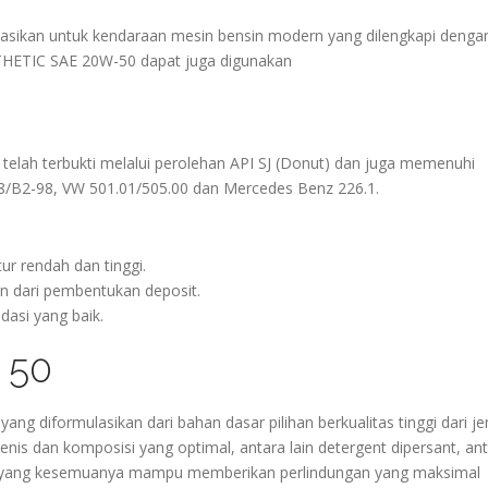
kan untuk kendaraan mesin bensin modern yang dilengkapi denga
THETIC SAE 20W-50 dapat juga digunakan
ah terbukti melalui perolehan API SJ (Donut) dan juga memenuhi
98/B2-98, VW 501.01/505.00 dan Mercedes Benz 226.1.
ur rendah dan tinggi.
on dari pembentukan deposit.
dasi yang baik.
 50
 diformulasikan dari bahan dasar pilihan berkualitas tinggi dari je
jenis dan komposisi yang optimal, antara lain detergent dipersant, ant
rover yang kesemuanya mampu memberikan perlindungan yang maksimal