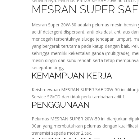
sebelumnya. Pelumas PRIMA XP SAE 20W-50 cocok ju
MESRAN SUPER SAE
Mesran Super 20W-50 adalah pelumas mesin bensin ya
aditif detergent dispersant, anti oksidasi, anti aus 
mencegah terbentuknya sludge (endapan lumpur), 
yang bergerak terutama pada katup dengan baik. 
sehingga memiliki kekentalan ganda (multigrade), me
mesin dingin dan suhu rendah serta tetap mempunya
kecepatan tinggi.
KEMAMPUAN KERJA
Keistimewaan MESRAN SUPER SAE 20W-50 ini ditunju
Service SG/CD dan tidak perlu tambahan aditif.
PENGGUNAAN
Pelumas MESRAN SUPER 20W-50 ini dianjurkan dipak
90an yang membutuhkan pelumas dengan kualifikasi p
transmisi sepeda motor 2 tak.