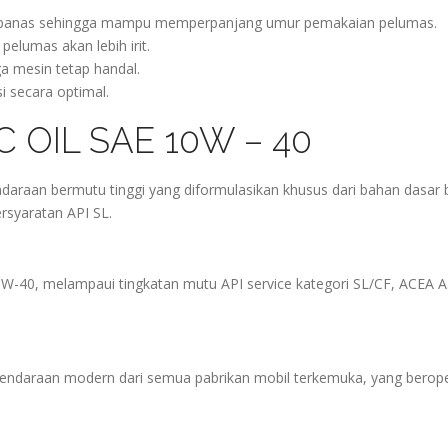
an panas sehingga mampu memperpanjang umur pemakaian pelumas.
elumas akan lebih irit.
 mesin tetap handal.
 secara optimal.
 OIL SAE 10W – 40
raan bermutu tinggi yang diformulasikan khusus dari bahan dasar 
ersyaratan API SL.
40, melampaui tingkatan mutu API service kategori SL/CF, ACEA A
daraan modern dari semua pabrikan mobil terkemuka, yang berope