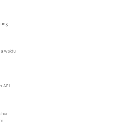
dung
da waktu
n API
tahun
em