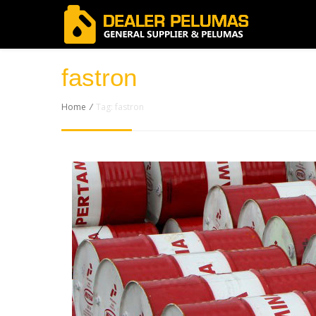
fastron
Home
/
Tag: fastron