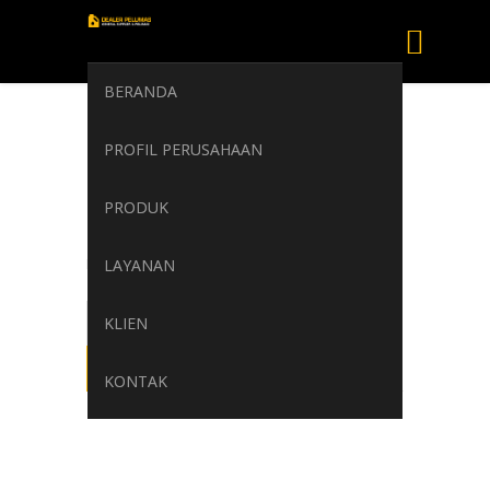
BERANDA
PERTAMINA
PROFIL PERUSAHAAN
Passenger Car
Motor Oils
PRODUK
Home
LAYANAN
/
PERTAMINA Passenger Car Motor Oils
KLIEN
KONTAK