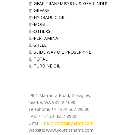
GEAR TRANSMISSION & GEAR INDUSTRIES OIL
GREASE
HYDRAULIC OIL
MOBIL
OTHERS
PERTAMINA
SHELL
SLIDE WAY OIL PROSERPINE
TOTAL
TURBINE OIL
Office Address
2901 Marmora Road, Glassgow,
Seattle, WA 98122-1090
Telephone: +1 1234-567-89000
FAX: +1 0123-4567-8900
E-mail:
mail@companyname.com
Website: www.yoursitename.com