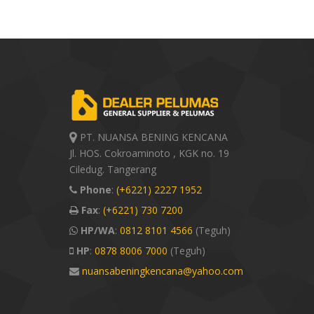
PT. NUANSA BENING KENCANA
Jl. HOS. Cokroaminoto , KGK no. 19
Ciledug. Tangerang
Phone
:
(+6221) 2227 1952
Fax
:
(+6221) 730 7200
HP/WA
:
0812 8101 4566
(Teguh)
HP
:
0878 8006 7000
(Teguh)
nuansabeningkencana@yahoo.com