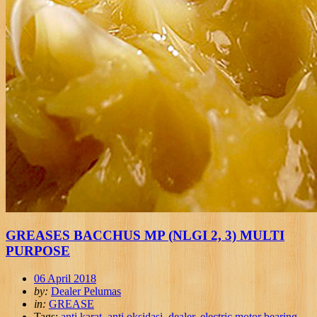
GREASES BACCHUS MP (NLGI 2, 3) MULTI
PURPOSE
06 April 2018
by:
Dealer Pelumas
in:
GREASE
Tags:
anti karat
,
anti oksidasi
,
dealer
,
electric motor bearing
,