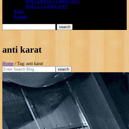
PERTAMINA LUBRICANT
SHELL LUBRICANT
Klien
Kontak
anti karat
Home
/
Tag: anti karat