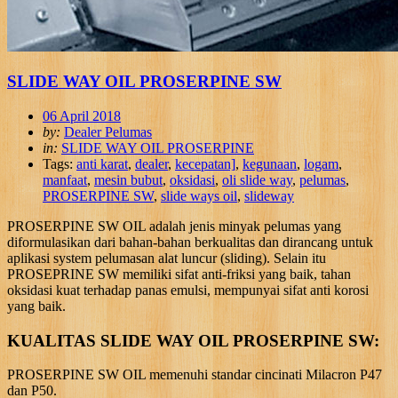
SLIDE WAY OIL PROSERPINE SW
06 April 2018
by:
Dealer Pelumas
in:
SLIDE WAY OIL PROSERPINE
Tags:
anti karat
,
dealer
,
kecepatan]
,
kegunaan
,
logam
,
manfaat
,
mesin bubut
,
oksidasi
,
oli slide way
,
pelumas
,
PROSERPINE SW
,
slide ways oil
,
slideway
PROSERPINE SW OIL adalah jenis minyak pelumas yang
diformulasikan dari bahan-bahan berkualitas dan dirancang untuk
aplikasi system pelumasan alat luncur (sliding). Selain itu
PROSEPRINE SW memiliki sifat anti-friksi yang baik, tahan
oksidasi kuat terhadap panas emulsi, mempunyai sifat anti korosi
yang baik.
KUALITAS SLIDE WAY OIL PROSERPINE SW:
PROSERPINE SW OIL memenuhi standar cincinati Milacron P47
dan P50.