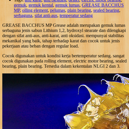
gemuk
,
gemuk kental
,
gemuk lumas
,
GREASE BACCHUS
MP
,
olling element
,
pelumas
,
plain bearing
,
sealed bearing
,
serbaguna
,
sifat anti-aus
,
temperatur sedang
GREASE BACCHUS MP Grease adalah merupakan gemuk lumas
serbaguna jenis sabun Lithium 1,2, hydroxyl stearate dan dilengkapi
dengan sifat anti-aus, anti-karat, anti oksidasi. mempunyai stabilitas
mekanikal yang baik, tahap terhadap karat dan cocok untuk jenis
pekerjaan atau beban dengan regular load.
Cocok digunakan untuk kondisi kerja bertemperatur sedang. sangat
cocok digunakan pada rolling element, electric motor bearing, sealed
bearing, plain bearing. Tersedia dalam kekentalan NLGI 2 dan 3.