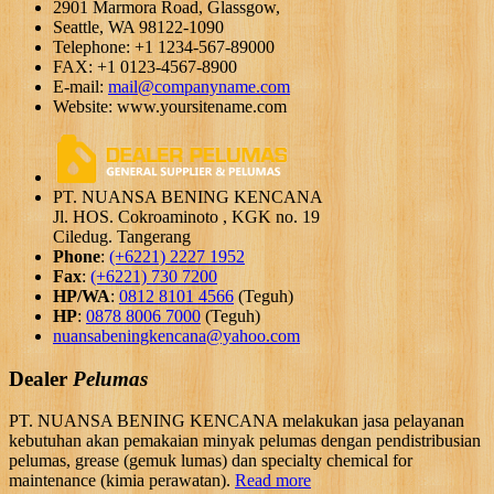
2901 Marmora Road, Glassgow,
Seattle, WA 98122-1090
Telephone: +1 1234-567-89000
FAX: +1 0123-4567-8900
E-mail:
mail@companyname.com
Website: www.yoursitename.com
PT. NUANSA BENING KENCANA
Jl. HOS. Cokroaminoto , KGK no. 19
Ciledug. Tangerang
Phone
:
(+6221) 2227 1952
Fax
:
(+6221) 730 7200
HP/WA
:
0812 8101 4566
(Teguh)
HP
:
0878 8006 7000
(Teguh)
nuansabeningkencana@yahoo.com
Dealer
Pelumas
PT. NUANSA BENING KENCANA melakukan jasa pelayanan
kebutuhan akan pemakaian minyak pelumas dengan pendistribusian
pelumas, grease (gemuk lumas) dan specialty chemical for
maintenance (kimia perawatan).
Read more