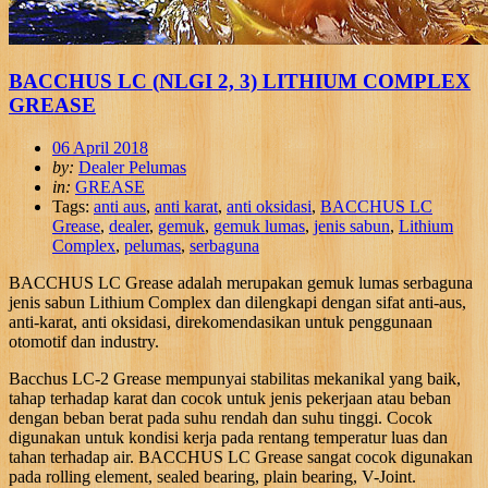
BACCHUS LC (NLGI 2, 3) LITHIUM COMPLEX
GREASE
06 April 2018
by:
Dealer Pelumas
in:
GREASE
Tags:
anti aus
,
anti karat
,
anti oksidasi
,
BACCHUS LC
Grease
,
dealer
,
gemuk
,
gemuk lumas
,
jenis sabun
,
Lithium
Complex
,
pelumas
,
serbaguna
BACCHUS LC Grease adalah merupakan gemuk lumas serbaguna
jenis sabun Lithium Complex dan dilengkapi dengan sifat anti-aus,
anti-karat, anti oksidasi, direkomendasikan untuk penggunaan
otomotif dan industry.
Bacchus LC-2 Grease mempunyai stabilitas mekanikal yang baik,
tahap terhadap karat dan cocok untuk jenis pekerjaan atau beban
dengan beban berat pada suhu rendah dan suhu tinggi. Cocok
digunakan untuk kondisi kerja pada rentang temperatur luas dan
tahan terhadap air. BACCHUS LC Grease sangat cocok digunakan
pada rolling element, sealed bearing, plain bearing, V-Joint.