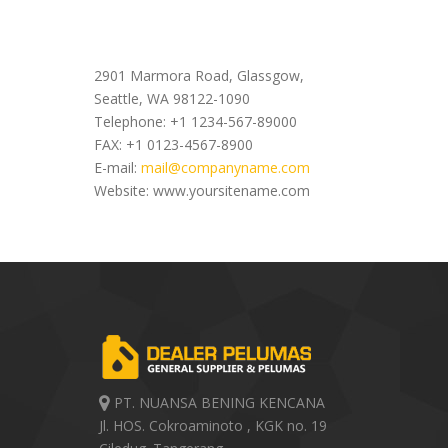
Office Address
2901 Marmora Road, Glassgow,
Seattle, WA 98122-1090
Telephone: +1 1234-567-89000
FAX: +1 0123-4567-8900
E-mail:
mail@companyname.com
Website: www.yoursitename.com
PT. NUANSA BENING KENCANA
Jl. HOS. Cokroaminoto , KGK no. 19