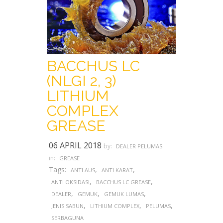
BACCHUS LC
(NLGI 2, 3)
LITHIUM
COMPLEX
GREASE
06 APRIL 2018
by:
DEALER PELUMAS
in:
GREASE
Tags:
,
,
ANTI AUS
ANTI KARAT
,
,
ANTI OKSIDASI
BACCHUS LC GREASE
,
,
,
DEALER
GEMUK
GEMUK LUMAS
,
,
,
JENIS SABUN
LITHIUM COMPLEX
PELUMAS
SERBAGUNA