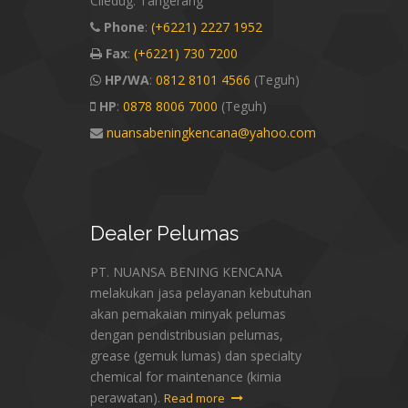
Ciledug. Tangerang
Phone
:
(+6221) 2227 1952
Fax
:
(+6221) 730 7200
HP/WA
:
0812 8101 4566
(Teguh)
HP
:
0878 8006 7000
(Teguh)
nuansabeningkencana@yahoo.com
Dealer
Pelumas
PT. NUANSA BENING KENCANA
melakukan jasa pelayanan kebutuhan
akan pemakaian minyak pelumas
dengan pendistribusian pelumas,
grease (gemuk lumas) dan specialty
chemical for maintenance (kimia
perawatan).
Read more