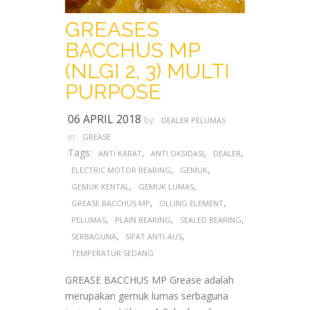
GREASES
BACCHUS MP
(NLGI 2, 3) MULTI
PURPOSE
06 APRIL 2018
by:
DEALER PELUMAS
in:
GREASE
Tags:
,
,
,
ANTI KARAT
ANTI OKSIDASI
DEALER
,
,
ELECTRIC MOTOR BEARING
GEMUK
,
,
GEMUK KENTAL
GEMUK LUMAS
,
,
GREASE BACCHUS MP
OLLING ELEMENT
,
,
,
PELUMAS
PLAIN BEARING
SEALED BEARING
,
,
SERBAGUNA
SIFAT ANTI-AUS
TEMPERATUR SEDANG
GREASE BACCHUS MP Grease adalah
merupakan gemuk lumas serbaguna