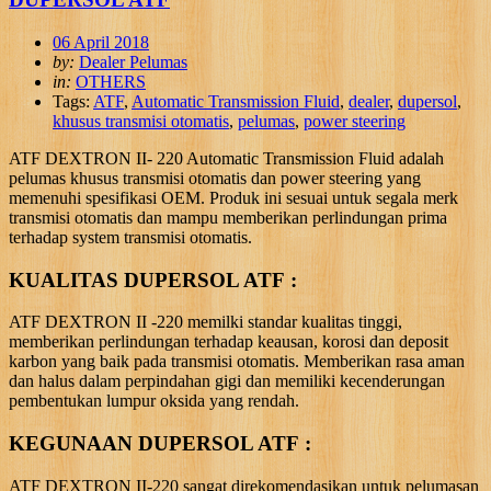
06 April 2018
by:
Dealer Pelumas
in:
OTHERS
Tags:
ATF
,
Automatic Transmission Fluid
,
dealer
,
dupersol
,
khusus transmisi otomatis
,
pelumas
,
power steering
ATF DEXTRON II- 220 Automatic Transmission Fluid adalah
pelumas khusus transmisi otomatis dan power steering yang
memenuhi spesifikasi OEM. Produk ini sesuai untuk segala merk
transmisi otomatis dan mampu memberikan perlindungan prima
terhadap system transmisi otomatis.
KUALITAS DUPERSOL ATF :
ATF DEXTRON II -220 memilki standar kualitas tinggi,
memberikan perlindungan terhadap keausan, korosi dan deposit
karbon yang baik pada transmisi otomatis. Memberikan rasa aman
dan halus dalam perpindahan gigi dan memiliki kecenderungan
pembentukan lumpur oksida yang rendah.
KEGUNAAN DUPERSOL ATF :
ATF DEXTRON II-220 sangat direkomendasikan untuk pelumasan