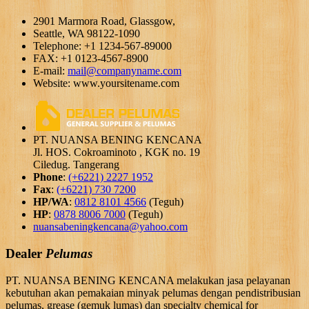
2901 Marmora Road, Glassgow,
Seattle, WA 98122-1090
Telephone: +1 1234-567-89000
FAX: +1 0123-4567-8900
E-mail:
mail@companyname.com
Website: www.yoursitename.com
PT. NUANSA BENING KENCANA
Jl. HOS. Cokroaminoto , KGK no. 19
Ciledug. Tangerang
Phone
:
(+6221) 2227 1952
Fax
:
(+6221) 730 7200
HP/WA
:
0812 8101 4566
(Teguh)
HP
:
0878 8006 7000
(Teguh)
nuansabeningkencana@yahoo.com
Dealer
Pelumas
PT. NUANSA BENING KENCANA melakukan jasa pelayanan
kebutuhan akan pemakaian minyak pelumas dengan pendistribusian
pelumas, grease (gemuk lumas) dan specialty chemical for