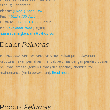
Ciledug. Tangerang
Phone
:
(+6221) 2227 1952
Fax
:
(+6221) 730 7200
HP/WA
:
0812 8101 4566
(Teguh)
HP
:
0878 8006 7000
(Teguh)
nuansabeningkencana@yahoo.com
Dealer
Pelumas
PT. NUANSA BENING KENCANA melakukan jasa pelayanan
kebutuhan akan pemakaian minyak pelumas dengan pendistribusian
pelumas, grease (gemuk lumas) dan specialty chemical for
maintenance (kimia perawatan).
Read more
Produk
Pelumas