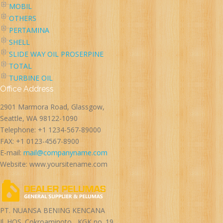
MOBIL
OTHERS
PERTAMINA
SHELL
SLIDE WAY OIL PROSERPINE
TOTAL
TURBINE OIL
Office Address
2901 Marmora Road, Glassgow,
Seattle, WA 98122-1090
Telephone: +1 1234-567-89000
FAX: +1 0123-4567-8900
E-mail:
mail@companyname.com
Website: www.yoursitename.com
PT. NUANSA BENING KENCANA
Jl. HOS. Cokroaminoto , KGK no. 19