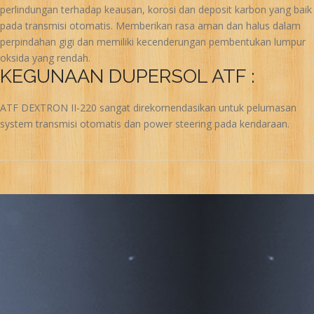
perlindungan terhadap keausan, korosi dan deposit karbon yang baik
pada transmisi otomatis. Memberikan rasa aman dan halus dalam
perpindahan gigi dan memiliki kecenderungan pembentukan lumpur
oksida yang rendah.
KEGUNAAN DUPERSOL ATF :
ATF DEXTRON II-220 sangat direkomendasikan untuk pelumasan
system transmisi otomatis dan power steering pada kendaraan.