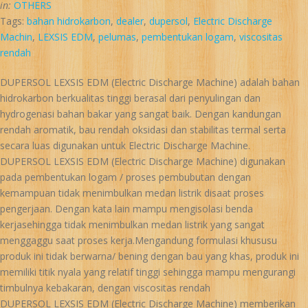
in:
OTHERS
Tags:
bahan hidrokarbon
,
dealer
,
dupersol
,
Electric Discharge
Machin
,
LEXSIS EDM
,
pelumas
,
pembentukan logam
,
viscositas
rendah
DUPERSOL LEXSIS EDM (Electric Discharge Machine) adalah bahan
hidrokarbon berkualitas tinggi berasal dari penyulingan dan
hydrogenasi bahan bakar yang sangat baik. Dengan kandungan
rendah aromatik, bau rendah oksidasi dan stabilitas termal serta
secara luas digunakan untuk Electric Discharge Machine.
DUPERSOL LEXSIS EDM (Electric Discharge Machine) digunakan
pada pembentukan logam / proses pembubutan dengan
kemampuan tidak menimbulkan medan listrik disaat proses
pengerjaan. Dengan kata lain mampu mengisolasi benda
kerjasehingga tidak menimbulkan medan listrik yang sangat
menggaggu saat proses kerja.Mengandung formulasi khususu
produk ini tidak berwarna/ bening dengan bau yang khas, produk ini
memiliki titik nyala yang relatif tinggi sehingga mampu mengurangi
timbulnya kebakaran, dengan viscositas rendah
DUPERSOL LEXSIS EDM (Electric Discharge Machine) memberikan