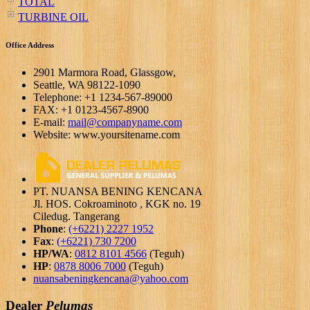
TOTAL
TURBINE OIL
Office Address
2901 Marmora Road, Glassgow,
Seattle, WA 98122-1090
Telephone: +1 1234-567-89000
FAX: +1 0123-4567-8900
E-mail:
mail@companyname.com
Website: www.yoursitename.com
PT. NUANSA BENING KENCANA
Jl. HOS. Cokroaminoto , KGK no. 19
Ciledug. Tangerang
Phone
:
(+6221) 2227 1952
Fax
:
(+6221) 730 7200
HP/WA
:
0812 8101 4566
(Teguh)
HP
:
0878 8006 7000
(Teguh)
nuansabeningkencana@yahoo.com
Dealer
Pelumas