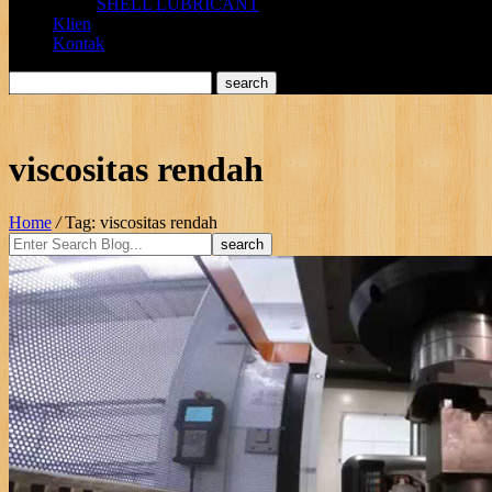
SHELL LUBRICANT
Klien
Kontak
viscositas rendah
Home
/
Tag: viscositas rendah