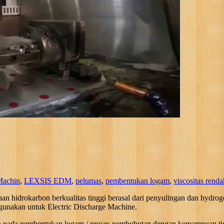
Machin
,
LEXSIS EDM
,
pelumas
,
pembentukan logam
,
viscositas renda
idrokarbon berkualitas tinggi berasal dari penyulingan dan hydrog
 digunakan untuk Electric Discharge Machine.
a pembentukan logam / proses pembubutan dengan kemampuan tidak 