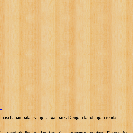
h
enasi bahan bakar yang sangat baik. Dengan kandungan rendah
menimbulkan medan listrik disaat proses pengerjaan. Dengan kata