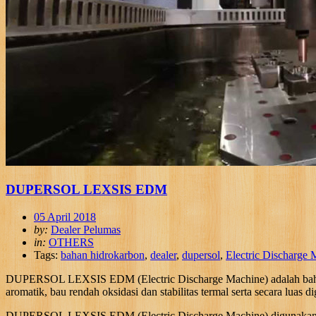
DUPERSOL LEXSIS EDM
05 April 2018
by:
Dealer Pelumas
in:
OTHERS
Tags:
bahan hidrokarbon
,
dealer
,
dupersol
,
Electric Discharge 
DUPERSOL LEXSIS EDM (Electric Discharge Machine) adalah bahan h
aromatik, bau rendah oksidasi dan stabilitas termal serta secara luas
DUPERSOL LEXSIS EDM (Electric Discharge Machine) digunakan pad