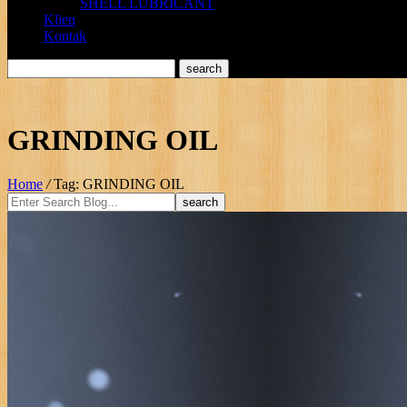
SHELL LUBRICANT
Klien
Kontak
GRINDING OIL
Home
/
Tag: GRINDING OIL