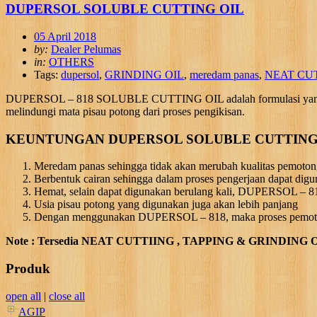
DUPERSOL SOLUBLE CUTTING OIL
05 April 2018
by:
Dealer Pelumas
in:
OTHERS
Tags:
dupersol
,
GRINDING OIL
,
meredam panas
,
NEAT CU
DUPERSOL – 818 SOLUBLE CUTTING OIL adalah formulasi yang khusu
melindungi mata pisau potong dari proses pengikisan.
KEUNTUNGAN DUPERSOL SOLUBLE CUTTING
Meredam panas sehingga tidak akan merubah kualitas pemotonga
Berbentuk cairan sehingga dalam proses pengerjaan dapat digu
Hemat, selain dapat digunakan berulang kali, DUPERSOL – 818 j
Usia pisau potong yang digunakan juga akan lebih panjang
Dengan menggunakan DUPERSOL – 818, maka proses pemotonga
Note : Tersedia NEAT CUTTIING , TAPPING & GRINDING O
Produk
open all
|
close all
AGIP