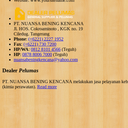
Website: www.yoursitename.com
PT. NUANSA BENING KENCANA
Jl. HOS. Cokroaminoto , KGK no. 19
Ciledug. Tangerang
Phone
:
(+6221) 2227 1952
Fax
:
(+6221) 730 7200
HP/WA
:
0812 8101 4566
(Teguh)
HP
:
0878 8006 7000
(Teguh)
nuansabeningkencana@yahoo.com
Dealer
Pelumas
PT. NUANSA BENING KENCANA melakukan jasa pelayanan kebutuhan 
(kimia perawatan).
Read more