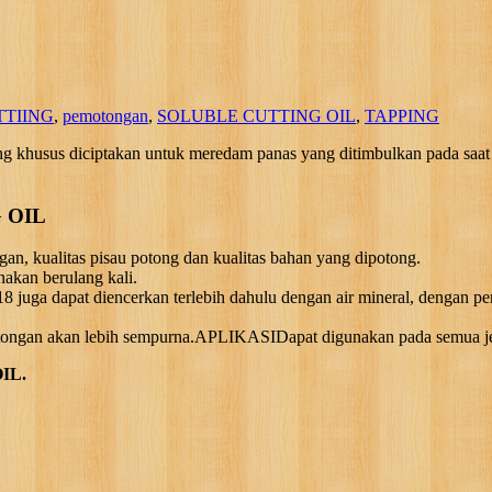
TTIING
,
pemotongan
,
SOLUBLE CUTTING OIL
,
TAPPING
s diciptakan untuk meredam panas yang ditimbulkan pada saat pem
 OIL
n, kualitas pisau potong dan kualitas bahan yang dipotong.
nakan berulang kali.
uga dapat diencerkan terlebih dahulu dengan air mineral, dengan perban
n akan lebih sempurna.APLIKASIDapat digunakan pada semua jenis p
IL.