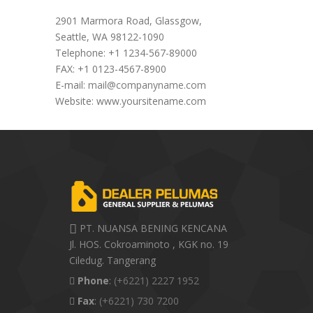
2901 Marmora Road, Glassgow,
Seattle, WA 98122-1090
Telephone: +1 1234-567-89000
FAX: +1 0123-4567-8900
E-mail:
mail@companyname.com
Website: www.yoursitename.com
PT. NUANSA BENING KENCANA
Jl. HOS. Cokroaminoto , KGK no. 19
Ciledug. Tangerang
Phone
:
(+6221) 2227 1952
Fax
:
(+6221) 730 7200