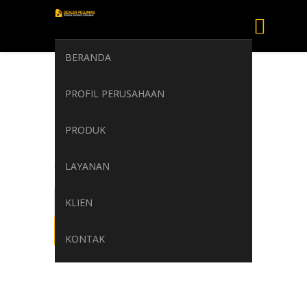
BERANDA
DUPERSOL
PROFIL PERUSAHAAN
SOLUBLE
CUTTING OIL
PRODUK
Home
LAYANAN
/
DUPERSOL SOLUBLE CUTTING OIL
KLIEN
KONTAK