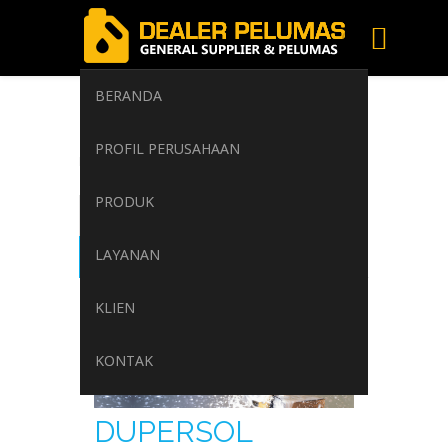
BERANDA
pemotongan
PROFIL PERUSAHAAN
Home
/
Tag: pemotongan
PRODUK
LAYANAN
KLIEN
KONTAK
DUPERSOL