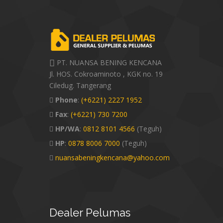
PT. NUANSA BENING KENCANA
Jl. HOS. Cokroaminoto , KGK no. 19
Ciledug. Tangerang
Phone
:
(+6221) 2227 1952
Fax
:
(+6221) 730 7200
HP/WA
:
0812 8101 4566
(Teguh)
HP
:
0878 8006 7000
(Teguh)
nuansabeningkencana@yahoo.com
Dealer
Pelumas