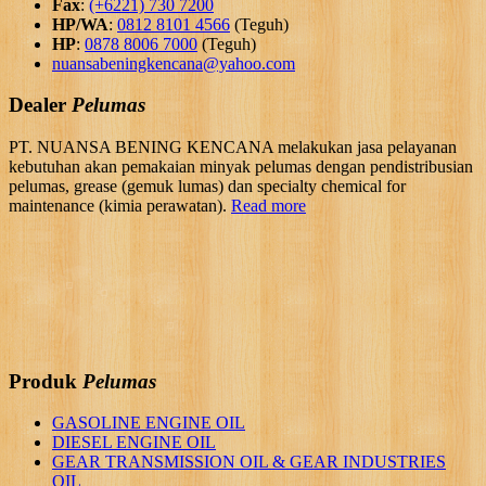
Fax
:
(+6221) 730 7200
HP/WA
:
0812 8101 4566
(Teguh)
HP
:
0878 8006 7000
(Teguh)
nuansabeningkencana@yahoo.com
Dealer
Pelumas
PT. NUANSA BENING KENCANA melakukan jasa pelayanan
kebutuhan akan pemakaian minyak pelumas dengan pendistribusian
pelumas, grease (gemuk lumas) dan specialty chemical for
maintenance (kimia perawatan).
Read more
Produk
Pelumas
GASOLINE ENGINE OIL
DIESEL ENGINE OIL
GEAR TRANSMISSION OIL & GEAR INDUSTRIES
OIL