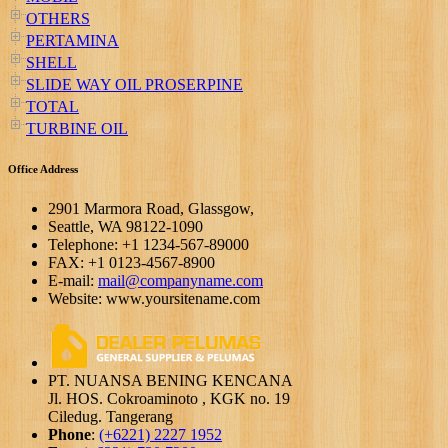
OTHERS
PERTAMINA
SHELL
SLIDE WAY OIL PROSERPINE
TOTAL
TURBINE OIL
Office Address
2901 Marmora Road, Glassgow,
Seattle, WA 98122-1090
Telephone: +1 1234-567-89000
FAX: +1 0123-4567-8900
E-mail:
mail@companyname.com
Website: www.yoursitename.com
PT. NUANSA BENING KENCANA
Jl. HOS. Cokroaminoto , KGK no. 19
Ciledug. Tangerang
Phone
:
(+6221) 2227 1952