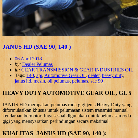
JANUS HD (SAE 90, 140 )
06 April 2018
by:
Dealer Pelumas
in:
GEAR TRANSMISSION & GEAR INDUSTRIES OIL
Tags:
140
,
api
,
Automotive Gear Oil
,
dealer
,
heavy duty
,
janus hd
,
mesin
,
oli pelumas
,
pelumas
,
sae 90
HEAVY DUTY AUTOMOTIVE GEAR OIL, GL 5
JANUS HD merupakan pelumas roda gigi jenis Heavy Duty yang
diformulasikan khusus untuk pelumasan sistem transmisi manual
kendaraan bermotor. Juga sesuai digunakan untuk pelumasan roda
gigi yang mensyaratkan perlindungan secara maksimal.
KUALITAS JANUS HD (SAE 90, 140 ):