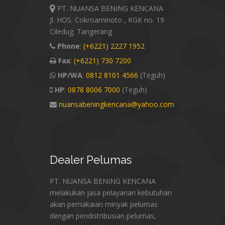
PT. NUANSA BENING KENCANA
Jl. HOS. Cokroaminoto , KGK no. 19
Ciledug. Tangerang
Phone
:
(+6221) 2227 1952
Fax
:
(+6221) 730 7200
HP/WA
:
0812 8101 4566
(Teguh)
HP
:
0878 8006 7000
(Teguh)
nuansabeningkencana@yahoo.com
Dealer
Pelumas
PT. NUANSA BENING KENCANA
melakukan jasa pelayanan kebutuhan
akan pemakaian minyak pelumas
dengan pendistribusian pelumas,