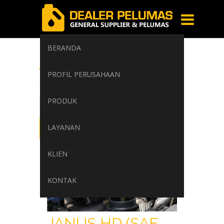
BERANDA
janus hd
PROFIL PERUSAHAAN
Home
/
Tag: janus hd
PRODUK
LAYANAN
KLIEN
KONTAK
JANUS HD (SAE