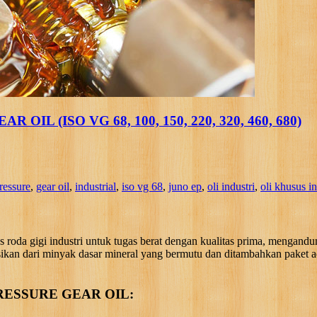
L (ISO VG 68, 100, 150, 220, 320, 460, 680)
ressure
,
gear oil
,
industrial
,
iso vg 68
,
juno ep
,
oli industri
,
oli khusus in
oda gigi industri untuk tugas berat dengan kualitas prima, mengandun
sikan dari minyak dasar mineral yang bermutu dan ditambahkan paket adi
RESSURE GEAR OIL: