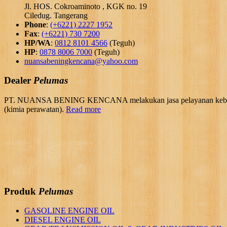
Jl. HOS. Cokroaminoto , KGK no. 19
Ciledug. Tangerang
Phone
:
(+6221) 2227 1952
Fax
:
(+6221) 730 7200
HP/WA
:
0812 8101 4566
(Teguh)
HP
:
0878 8006 7000
(Teguh)
nuansabeningkencana@yahoo.com
Dealer
Pelumas
PT. NUANSA BENING KENCANA melakukan jasa pelayanan kebutuhan 
(kimia perawatan).
Read more
Produk
Pelumas
GASOLINE ENGINE OIL
DIESEL ENGINE OIL