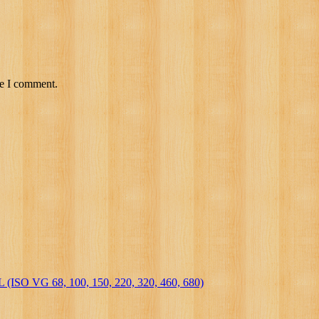
me I comment.
VG 68, 100, 150, 220, 320, 460, 680)