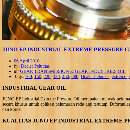
JUNO EP INDUSTRIAL EXTREME PRESSURE GEAR OI
06 April 2018
by:
Dealer Pelumas
in:
GEAR TRANSMISSION & GEAR INDUSTRIES OIL
Tags:
100
,
150
,
220
,
320
,
460
,
680
,
Dealer Pelumas
,
extreme p
INDUSTRIAL GEAR OIL
JUNO EP Industrial Extreme Pressure Oil merupakan minyak pelumas r
secara khusus untuk aplikasi pelumasan roda gigi tertutup. Diformula
dan korosi.
KUALITAS JUNO EP INDUSTRIAL EXTREME P