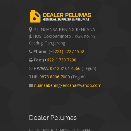
PT. NUANSA BENING KENCANA
Jl. HOS. Cokroaminoto , KGK no. 19
Ciledug. Tangerang
Phone
:
(+6221) 2227 1952
Fax
:
(+6221) 730 7200
HP/WA
:
0812 8101 4566
(Teguh)
HP
:
0878 8006 7000
(Teguh)
nuansabeningkencana@yahoo.com
Dealer
Pelumas
PT. NUANSA BENING KENCANA