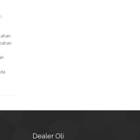
,
K
tahan
 bahan
ah
ada
Dealer
Oli