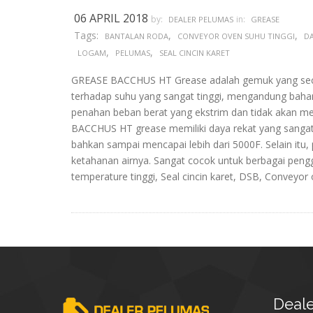
06 APRIL 2018
by:
in:
DEALER PELUMAS
GREASE
Tags:
,
,
BANTALAN RODA
CONVEYOR OVEN SUHU TINGGI
D
,
,
LOGAM
PELUMAS
SEAL CINCIN KARET
GREASE BACCHUS HT Grease adalah gemuk yang seca
terhadap suhu yang sangat tinggi, mengandung bahan d
penahan beban berat yang ekstrim dan tidak akan men
BACCHUS HT grease memiliki daya rekat yang sangat
bahkan sampai mencapai lebih dari 5000F. Selain itu,
ketahanan airnya. Sangat cocok untuk berbagai penggu
temperature tinggi, Seal cincin karet, DSB, Conveyor 
Deale