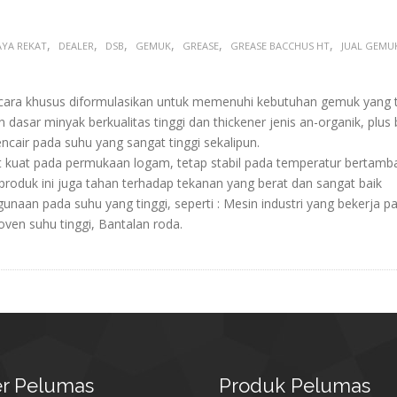
,
,
,
,
,
,
AYA REKAT
DEALER
DSB
GEMUK
GREASE
GREASE BACCHUS HT
JUAL GEMU
ra khusus diformulasikan untuk memenuhi kebutuhan gemuk yang 
asar minyak berkualitas tinggi dan thickener jenis an-organik, plus
cair pada suhu yang sangat tinggi sekalipun.
 kuat pada permukaan logam, tetap stabil pada temperatur bertamb
 produk ini juga tahan terhadap tekanan yang berat dan sangat baik
naan pada suhu yang tinggi, seperti : Mesin industri yang bekerja p
oven suhu tinggi, Bantalan roda.
r
Pelumas
Produk
Pelumas