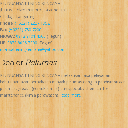
PT. NUANSA BENING KENCANA
Jl. HOS. Cokroaminoto , KGK no. 19
Ciledug. Tangerang
Phone
:
(+6221) 2227 1952
Fax
:
(+6221) 730 7200
HP/WA
:
0812 8101 4566
(Teguh)
HP
:
0878 8006 7000
(Teguh)
nuansabeningkencana@yahoo.com
Dealer
Pelumas
PT. NUANSA BENING KENCANA melakukan jasa pelayanan
kebutuhan akan pemakaian minyak pelumas dengan pendistribusian
pelumas, grease (gemuk lumas) dan specialty chemical for
maintenance (kimia perawatan).
Read more